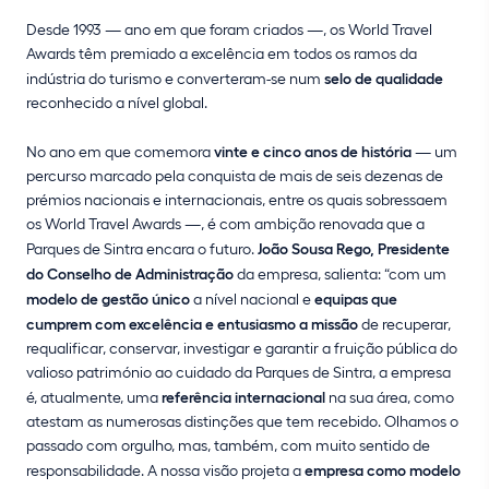
Desde 1993 — ano em que foram criados —, os World Travel
Awards têm premiado a excelência em todos os ramos da
indústria do turismo e converteram-se num
selo de qualidade
reconhecido a nível global.
No ano em que comemora
vinte e cinco anos de história
— um
percurso marcado pela conquista de mais de seis dezenas de
prémios nacionais e internacionais, entre os quais sobressaem
os World Travel Awards —, é com ambição renovada que a
Parques de Sintra encara o futuro.
João Sousa Rego, Presidente
do Conselho de Administração
da empresa, salienta: “com um
modelo de gestão único
a nível nacional e
equipas que
cumprem com excelência e entusiasmo a missão
de recuperar,
requalificar, conservar, investigar e garantir a fruição pública do
valioso património ao cuidado da Parques de Sintra, a empresa
é, atualmente, uma
referência internacional
na sua área, como
atestam as numerosas distinções que tem recebido. Olhamos o
passado com orgulho, mas, também, com muito sentido de
responsabilidade. A nossa visão projeta a
empresa como modelo