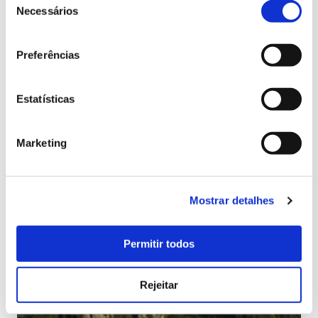
depois validá-lo clicando no link enviado para o seu email. Só
de
Necessários
após este passo, o seu voto será contabilizado.
consentimento
Os vencedores desta edição serão revelados a 6 de dezembro
Preferências
durante a cerimónia oficial de entrega de prémios que terá
lugar no Bahrein.
Estatísticas
Marketing
Mostrar detalhes
Permitir todos
Rejeitar