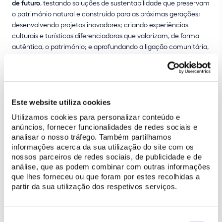
de futuro
, testando soluções de sustentabilidade que preservam
o património natural e construído para as próximas gerações;
desenvolvendo projetos inovadores; criando experiências
culturais e turísticas diferenciadoras que valorizam, de forma
autêntica, o património; e aprofundando a ligação comunitária,
através de parcerias com o setor associativo e empresarial
local.”
As votações para a 32ª edição dos “World Travel Awards” são
abertas tanto aos
profissionais do turismo
, como ao
público em
Este website utiliza cookies
geral
, e já estão a decorrer no site oficial da organização
até ao
Utilizamos cookies para personalizar conteúdo e
final do dia 26 de outubro
.
anúncios, fornecer funcionalidades de redes sociais e
analisar o nosso tráfego. Também partilhamos
Para
votar na Parques de Sintra
basta aceder ao link:
informações acerca da sua utilização do site com os
nossos parceiros de redes sociais, de publicidade e de
https://www.worldtravelawards.com/vote-for-parques-de-sintra-
análise, que as podem combinar com outras informações
monte-da-lua-portugal-2025
que lhes forneceu ou que foram por estes recolhidas a
, selecionar “Parques de Sintra – Monte da Lua, Portugal”, que já
partir da sua utilização dos respetivos serviços.
surge assinalado a amarelo, e clicar no botão VOTE. De seguida,
se já estiver registado na plataforma, fazer login para validar o
seu voto. Se não estiver registado, terá de fazer o registo e
Seleção