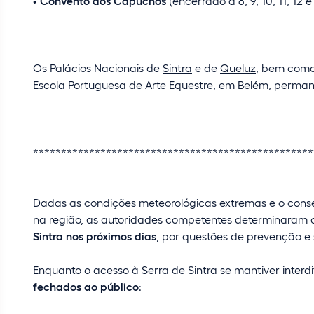
Convento dos Capuchos
(encerrado a 8, 9, 10, 11, 12 
Os Palácios Nacionais de
Sintra
e de
Queluz
, bem como
Escola Portuguesa de Arte Equestre
, em Belém, perman
**************************************************
Dadas as condições meteorológicas extremas e o conse
na região, as autoridades competentes determinaram
Sintra nos próximos dias
, por questões de prevenção e
Enquanto o acesso à Serra de Sintra se mantiver interd
fechados ao público
: