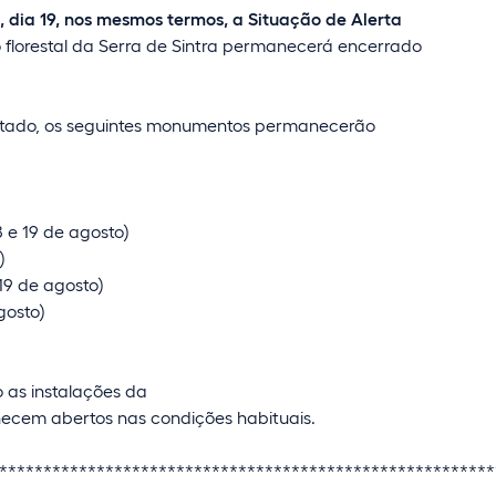
, dia 19, nos mesmos termos, a Situação de Alerta
tro florestal da Serra de Sintra permanecerá encerrado
rditado, os seguintes monumentos permanecerão
8 e 19 de agosto)
)
 19 de agosto)
gosto)
 as instalações da
ecem abertos nas condições habituais.
********************************************************