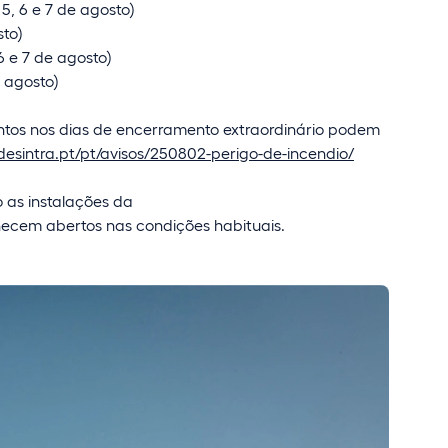
5, 6 e 7 de agosto)
sto)
6 e 7 de agosto)
e agosto)
entos nos dias de encerramento extraordinário podem
esintra.pt/pt/avisos/250802-perigo-de-incendio/
 as instalações da
ecem abertos nas condições habituais.