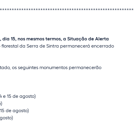
********************************************************
, dia 15, nos mesmos termos, a Situação de Alerta
tro florestal da Serra de Sintra permanecerá encerrado
rditado, os seguintes monumentos permanecerão
4 e 15 de agosto)
o)
 15 de agosto)
agosto)