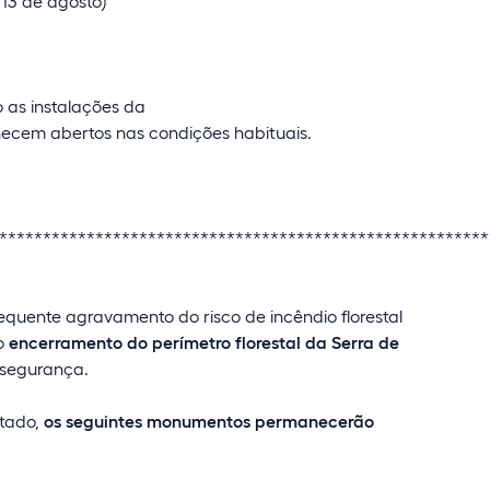
e 13 de agosto)
 as instalações da
ecem abertos nas condições habituais.
********************************************************
quente agravamento do risco de incêndio florestal
 o
encerramento do perímetro florestal da Serra de
 segurança.
itado,
os seguintes monumentos permanecerão