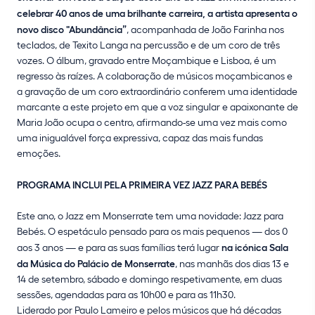
celebrar 40 anos de uma brilhante carreira, a artista apresenta o
novo disco "Abundância”
, acompanhada de João Farinha nos
teclados, de Texito Langa na percussão e de um coro de três
vozes. O álbum, gravado entre Moçambique e Lisboa, é um
regresso às raízes. A colaboração de músicos moçambicanos e
a gravação de um coro extraordinário conferem uma identidade
marcante a este projeto em que a voz singular e apaixonante de
Maria João ocupa o centro, afirmando-se uma vez mais como
uma inigualável força expressiva, capaz das mais fundas
emoções.
PROGRAMA INCLUI PELA PRIMEIRA VEZ JAZZ PARA BEBÉS
Este ano, o Jazz em Monserrate tem uma novidade: Jazz para
Bebés. O espetáculo pensado para os mais pequenos — dos 0
aos 3 anos — e para as suas famílias terá lugar
na icónica Sala
da Música do Palácio de Monserrate
, nas manhãs dos dias 13 e
14 de setembro, sábado e domingo respetivamente, em duas
sessões, agendadas para as 10h00 e para as 11h30.
Liderado por Paulo Lameiro e pelos músicos que há décadas