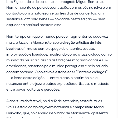
Luís Figueiredo e do bailarino e coreógrafo Miguel Ramalho.
Num ambiente de pura descontração, com os pés na relva e em
contacto com a natureza, serão três dias de concertos, jam
sessions e jazz para bebés — novidade nesta edição —, sem
esquecer a habitual masterclasse.
Num tempo em que o mundo parece fragmentar-se cada vez
mais, o Jazz em Monserrate, sob a
direção artística de Inês
Laginha
, afirma-se como espaço de encontro, escuta,
improvisação e liberdade, mostrando como o jazz dialoga com o
mundo: da música clássica às tradições moçambicanas e sul-
americanas, passando pela música portuguesa e pelo bailado
contemporâneo. O objetivo é
estabelecer “Pontes e diálogos”
— o lema desta edição — entre a arte, o património e a
natureza; entre o jazz e outras expressões artísticas e musicais;
entre povos, culturas e gerações.
A abertura do festival, no dia 12 de setembro, sexta-feira, às
19h00, está a cargo da
jovem baterista e compositora Maria
Carvalho
, que, no cenário inspirador de Monserrate, apresenta