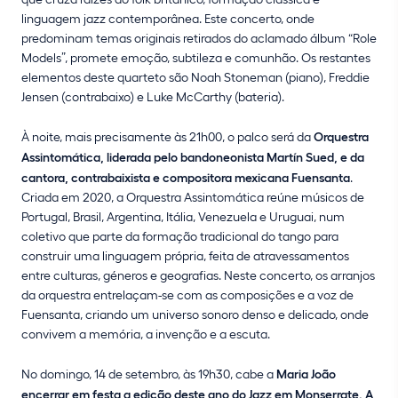
linguagem jazz contemporânea. Este concerto, onde
predominam temas originais retirados do aclamado álbum “Role
Models”, promete emoção, subtileza e comunhão. Os restantes
elementos deste quarteto são Noah Stoneman (piano), Freddie
Jensen (contrabaixo) e Luke McCarthy (bateria).
À noite, mais precisamente às 21h00, o palco será da
Orquestra
Assintomática, liderada pelo bandoneonista Martín Sued, e da
cantora, contrabaixista e compositora mexicana Fuensanta
.
Criada em 2020, a Orquestra Assintomática reúne músicos de
Portugal, Brasil, Argentina, Itália, Venezuela e Uruguai, num
coletivo que parte da formação tradicional do tango para
construir uma linguagem própria, feita de atravessamentos
entre culturas, géneros e geografias. Neste concerto, os arranjos
da orquestra entrelaçam-se com as composições e a voz de
Fuensanta, criando um universo sonoro denso e delicado, onde
convivem a memória, a invenção e a escuta.
No domingo, 14 de setembro, às 19h30, cabe a
Maria João
encerrar em festa a edição deste ano do Jazz em Monserrate. A