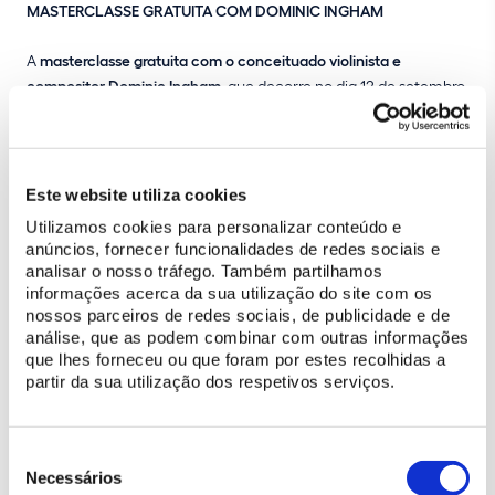
MASTERCLASSE GRATUITA COM DOMINIC INGHAM
A
masterclasse gratuita com o conceituado violinista e
compositor Dominic Ingham
, que decorre no dia 12 de setembro,
às 15h00, é uma oportunidade para músicos em formação e
profissionais descobrirem novas ferramentas criativas num
ambiente de partilha, escuta e experimentação.
Este website utiliza cookies
A sessão, durante a qual, o artista vai partilhar processos de
Utilizamos cookies para personalizar conteúdo e
composição, improvisação e interpretação de repertório original
anúncios, fornecer funcionalidades de redes sociais e
em grupo, será moldada de forma aberta e flexível, podendo
analisar o nosso tráfego. Também partilhamos
seguir diferentes direções consoante os interesses e
informações acerca da sua utilização do site com os
necessidades dos participantes. Um dos focos recorrentes no
nossos parceiros de redes sociais, de publicidade e de
trabalho de Dominic é a ligação profunda ao instrumento
análise, que as podem combinar com outras informações
através da voz — uma abordagem que promove maior
que lhes forneceu ou que foram por estes recolhidas a
consciência musical e expressividade, e que será certamente
partir da sua utilização dos respetivos serviços.
explorada ao longo da sessão.
Outro tema em destaque será o uso e desenvolvimento de
Seleção
linguagem jazz em instrumentos não convencionais, refletindo
de
Necessários