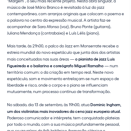
“Margem”, o seu mais recente projeto. Nesta obra singular, a
música de José Mário Branco é revisitada à luz do jazz
contemporâneo, com arranjos originais que colocam o poema e
a palavra no centro da expressão musical. A artista faz-se
acompanhar de Sara Afonso (voz), Bruno Ponte (guitarra),
Juliana Mendonça (contrabaixo) e Luís Lélis (piano).
Mais tarde, às 21h00, o palco do Jazz em Monserrate recebe a
estreia mundial do novo espetáculo que junta dois dos artistas
mais conceituados nas suas áreas —
o pianista de jazz Luís
Figueiredo e o bailarino e coreógrafo Miguel Ramalho
— num
território comum: o da criação em tempo real. Neste novo
espetáculo, som e movimento entrelaçam-se num espaço de
liberdade e risco, onde o corpo e o piano se influenciam
mutuamente, num processo contínuo de transformação.
No sábado, dia 13 de setembro, às 19h00, atua
Dominic Ingham,
um dos violinistas mais inovadores da cena jazz europeia atual
.
Poderoso comunicador e intérprete, tem conquistado plateias
por todo o mundo, com a sua música profundamente pessoal,
que cruza raízes do folk britânico, formação clássica e