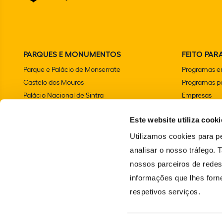
PARQUES E MONUMENTOS
FEITO PARA
Parque e Palácio de Monserrate
Programas e
Castelo dos Mouros
Programas pa
Palácio Nacional de Sintra
Empresas
Parque e Palácio Nacional da Pena
Aniversários 
Este website utiliza cooki
Convento dos Capuchos
Chalet e Jardim da Condessa d'Edla
Utilizamos cookies para pe
Farol do Cabo da Roca
analisar o nosso tráfego.
Palácio Nacional e Jardins de Queluz
nossos parceiros de redes
Vila Sassetti
informações que lhes forne
Escola Portuguesa de Arte Equestre
respetivos serviços.
Santuário da Peninha