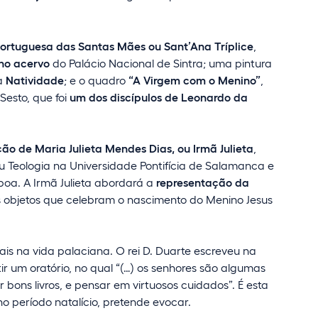
portuguesa das Santas Mães ou Sant’Ana Tríplice
,
no acervo
do Palácio Nacional de Sintra; uma pintura
 a
Natividade
; e o quadro
“A Virgem com o Menino”
,
Sesto, que foi
um dos discípulos de Leonardo da
o de Maria Julieta Mendes Dias, ou Irmã Julieta
,
u Teologia na Universidade Pontifícia de Salamanca e
boa. A Irmã Julieta abordará a
representação da
s objetos que celebram o nascimento do Menino Jesus
s na vida palaciana. O rei D. Duarte escreveu na
ir um oratório, no qual “(…) os senhores são algumas
bons livros, e pensar em virtuosos cuidados”. É esta
o período natalício, pretende evocar.