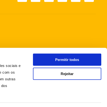
Permitir todos
des sociais e
te com os
Rejeitar
om outras
o dos