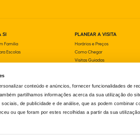
 SI
PLANEAR A VISITA
m Familia
Horários e Preços
ra Escolas
Como Chegar
Visitas Guiadas
e Festas
Lojas
es
Cafetarias e Restaurantes
Acessibilidade
rsonalizar conteúdo e anúncios, fornecer funcionalidades de re
FAQS
 Também partilhamos informações acerca da sua utilização do si
Contactos
 sociais, de publicidade e de análise, que as podem combinar c
ceu ou que foram por estes recolhidas a partir da sua utilizaçã