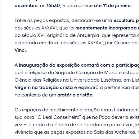
dezembro
, às
16h30
, e permanece
até 11 de janeiro
.
Entre as peças expostas, destacam-se uma
escultura 
dos séculos XV/XVI, que foi
recentemente incorporada 
do século XVI, originária de Antuérpia, que representa
elaborado em Itália, nos séculos XV/XVI, por Cesare da 
Vinci
.
A
inauguração da exposição contará com a participaçã
que é religiosa do Sagrado Coração de Maria e estudo
Ciência das Religiões na Universidade Lusófona, em Lis
Virgem na tradição cristã
e explicará a pertinência do
no contexto de um
oratório cristão
.
Os espaços de recolhimento e oração eram fundamentai
sua obra “O Leal Conselheiro” que no Paço deveria exist
vezes a cada dia é bem de se apartarem para rezar, ler 
vivência que as peças expostas na Sala dos Archeiros, n