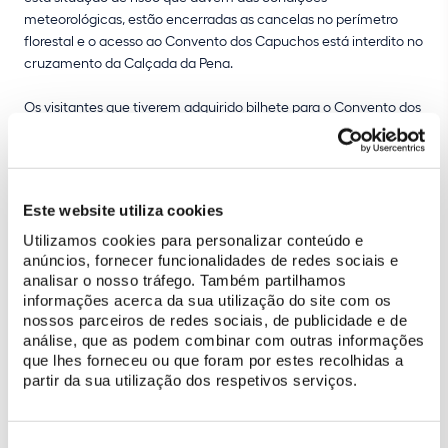
meteorológicas, estão encerradas as cancelas no perímetro
florestal e o acesso ao Convento dos Capuchos está interdito no
cruzamento da Calçada da Pena.
Os visitantes que tiverem adquirido bilhete para o Convento dos
Capuchos nos dias de encerramento extraordinário do
monumento podem solicitar o respetivo reembolso aqui:
https://www.parquesdesintra.pt/pt/avisos/250725-convento-
dos-capuchos-encerrado/
Este website utiliza cookies
Utilizamos cookies para personalizar conteúdo e
anúncios, fornecer funcionalidades de redes sociais e
analisar o nosso tráfego. Também partilhamos
informações acerca da sua utilização do site com os
nossos parceiros de redes sociais, de publicidade e de
análise, que as podem combinar com outras informações
que lhes forneceu ou que foram por estes recolhidas a
partir da sua utilização dos respetivos serviços.
Seleção