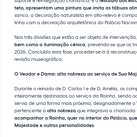
suporte e reintegração cromática; e o
restauro dos est
teto, apresentam uma pintura que imita as tábuas a
sanca, a decoração naturalista em alto-relevo é comp
linha com a decoração arquitetónica do Palácio Naciona
Nas três divisões que estão a ser objeto de intervenção,
bem como a iluminação cénica
, prevendo-se que os t
2026. Concluída esta fase, proceder-se-á à reconstitu
revisão museográfica.
O Veador e Dama: alta nobreza ao serviço de Sua Maj
Durante o reinado de D. Carlos I e de D. Amélia, os com
inteiramente destinados ao serviço da Rainha, sendo 
servia de uma forma mais próxima, designadamente o
pertencente à
alta nobreza
que integrava a chamada
acompanhar a Rainha, quer no interior do Palácio, quer
Majestade e outras personalidades
.