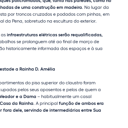
uques policromados, que, tanto nas paredes, como no
linhadas de uma construção em madeira
. No lugar da
osta por troncos cruzados e podados com pinhas, em
l da Pena, sobretudo na escultura do exterior.
 as
infraestruturas elétricas serão requalificadas,
rabalhos se prolonguem até ao final de março de
ição historicamente informada dos espaços e à sua
estade a Rainha D. Amélia
partimentos do piso superior do claustro foram
ocupados pelos seus aposentos e pelos de quem a
Veador e a Dama
– habitualmente um casal
Casa da Rainha
. A principal
função de ambos era
 fora dele, servindo de intermediários entre Sua