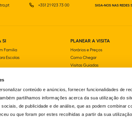
ra.pt
+351 21 923 73 00
SIGA-NOS NAS REDES 
 SI
PLANEAR A VISITA
m Familia
Horários e Preços
ra Escolas
Como Chegar
Visitas Guiadas
e Festas
Lojas
es
Cafetarias e Restaurantes
Acessibilidade
rsonalizar conteúdo e anúncios, fornecer funcionalidades de re
FAQS
 Também partilhamos informações acerca da sua utilização do si
Contactos
 sociais, de publicidade e de análise, que as podem combinar c
ceu ou que foram por estes recolhidas a partir da sua utilizaçã