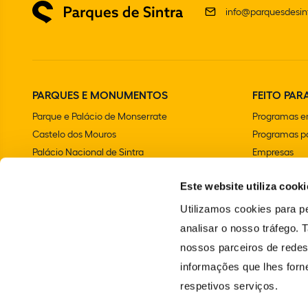
info@parquesdesint
PARQUES E MONUMENTOS
FEITO PARA
Parque e Palácio de Monserrate
Programas e
Castelo dos Mouros
Programas pa
Palácio Nacional de Sintra
Empresas
Parque e Palácio Nacional da Pena
Aniversários 
Este website utiliza cooki
Convento dos Capuchos
Chalet e Jardim da Condessa d'Edla
Utilizamos cookies para pe
Farol do Cabo da Roca
analisar o nosso tráfego.
Palácio Nacional e Jardins de Queluz
nossos parceiros de redes
Vila Sassetti
informações que lhes forne
Escola Portuguesa de Arte Equestre
respetivos serviços.
Santuário da Peninha