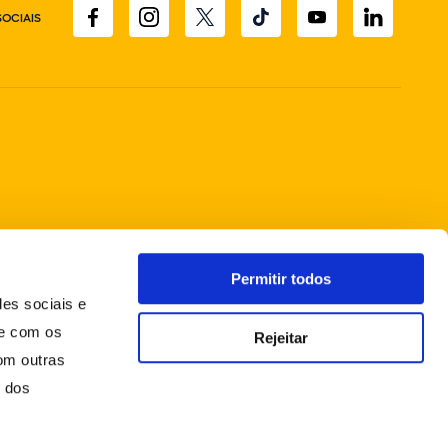
SOCIAIS
Permitir todos
des sociais e
te com os
Rejeitar
om outras
o dos