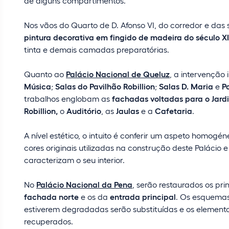
de alguns compartimentos.
Nos vãos do Quarto de D. Afonso VI, do corredor e das
pintura decorativa em fingido de madeira do século X
tinta e demais camadas preparatórias.
Quanto ao
Palácio Nacional de Queluz
, a intervenção 
Música
;
Salas do Pavilhão Robillion
;
Salas D. Maria
e
P
trabalhos englobam as
fachadas voltadas para o Jardi
Robillion,
o
Auditório
, as
Jaulas
e a
Cafetaria
.
A nível estético, o intuito é conferir um aspeto homo
cores originais utilizadas na construção deste Palácio
caracterizam o seu interior.
No
Palácio Nacional da Pena
, serão restaurados os pri
fachada norte
e os da
entrada principal
. Os esquemas
estiverem degradadas serão substituídas e os elemento
recuperados.