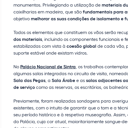
monumentos. Privilegiando a utilização de
materiais d
caixilharias em madeira, que são
fundamentais para as
objetivo
melhorar as suas condições de isolamento e f
Todos os elementos que constituem os vãos serão recu
dos materiais
, incluindo os componentes funcionais e 
estabilizadas com vista à
coesão global
de cada vão, p
suporte estável onde existam vidros.
No
Palácio Nacional de Sintra
, os trabalhos contempla
algumas salas integradas no circuito de visita, nomea
Sala das Pegas
, a
Sala Árabe
e as
salas adjacentes ao
de serviço
como as reservas, os escritórios, os balneários
Previamente, foram realizadas sondagens para averigu
existentes, com o intuito de garantir que o tom e a té
seu período histórico e à respetiva museografia. Assim
do Palácio, cuja cor atual, maioritariamente sangue-d