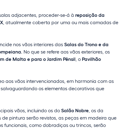
 salas adjacentes, proceder-se-á à
reposição da
IX
, atualmente coberta por uma ou mais camadas de
incide nos vãos interiores das
Salas do Trono e da
ompeiana
. No que se refere aos vãos exteriores, os
m de Malta e para o Jardim Pênsil
, o
Pavilhão
géneo aos vãos intervencionados, em harmonia com as
 e salvaguardando os elementos decorativos que
ncipais vãos, incluindo os do
Salão Nobre
, os da
 de pintura serão revistos, as peças em madeira que
s funcionais, como dobradiças ou trincos, serão