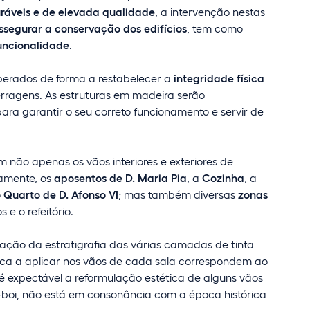
uráveis e de elevada qualidade
, a intervenção nestas
segurar a conservação dos edifícios
, tem como
uncionalidade
.
perados de forma a restabelecer a
integridade física
ferragens. As estruturas em madeira serão
ara garantir o seu correto funcionamento e servir de
m não apenas os vãos interiores e exteriores de
damente, os
aposentos de D. Maria Pia
, a
Cozinha
, a
 Quarto de D. Afonso VI
; mas também diversas
zonas
 e o refeitório.
ação da estratigrafia das várias camadas de tinta
cnica a aplicar nos vãos de cada sala correspondem ao
, é expectável a reformulação estética de alguns vãos
e-boi, não está em consonância com a época histórica