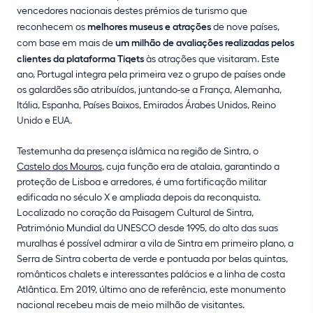
vencedores nacionais destes prémios de turismo que
reconhecem os
melhores museus e atrações
de nove países,
com base em mais de
um milhão de avaliações realizadas pelos
clientes da plataforma Tiqets
às atrações que visitaram. Este
ano, Portugal integra pela primeira vez o grupo de países onde
os galardões são atribuídos, juntando-se a França, Alemanha,
Itália, Espanha, Países Baixos, Emirados Árabes Unidos, Reino
Unido e EUA.
Testemunha da presença islâmica na região de Sintra, o
Castelo dos Mouros
, cuja função era de atalaia, garantindo a
proteção de Lisboa e arredores, é uma fortificação militar
edificada no século X e ampliada depois da reconquista.
Localizado no coração da Paisagem Cultural de Sintra,
Património Mundial da UNESCO desde 1995, do alto das suas
muralhas é possível admirar a vila de Sintra em primeiro plano, a
Serra de Sintra coberta de verde e pontuada por belas quintas,
românticos chalets e interessantes palácios e a linha de costa
Atlântica. Em 2019, último ano de referência, este monumento
nacional recebeu mais de meio milhão de visitantes.