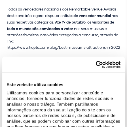
Todos os vencedores nacionais dos Remarkable Venue Awards
deste ano irão, agora, disputar o
título de vencedor mundial
nas
suas respetivas categorias.
Até 19 de outubro
, os
visitantes de
todo o mundo são convidados a votar
nos seus museus e
atrações favoritos, nas várias categorias a concurso, através do
link:
https://www.tiqets.com/blog/best-museums-attractions-in-2022
Concorrem com o Castelo dos Mouros para o prémio mundial
de “Melhor Marco Histórico”: a Basílica Catedral de Saint-Denis
(França); o Castelo de Neuschwanstein (Alemanha); a Galleria
Borbonica (Itália); o Keukenhof (Países Baixos); o Castelo de
Este website utiliza cookies
Almodóvar del Río (Espanha); o Palácio Qasr Al Watan (Emirados
Árabes Unidos); o Tour do Estádio Stamford Bridge (Reino Unido);
Utilizamos cookies para personalizar conteúdo e
e o SUMMIT One Vanderbilt (EUA).
anúncios, fornecer funcionalidades de redes sociais e
analisar o nosso tráfego. Também partilhamos
Os vencedores mundiais serão anunciados na
cerimónia anual
informações acerca da sua utilização do site com os
nossos parceiros de redes sociais, de publicidade e de
de entrega de prémios
que acontecerá na
Tourism Innovation
análise, que as podem combinar com outras informações
Summit (TIS)
, em
Sevilha
, no dia
2 de novembro
, que será
que lhes forneceu ou que foram por estes recolhidas a