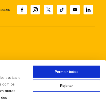
SOCIAIS
Permitir todos
des sociais e
te com os
Rejeitar
om outras
o dos