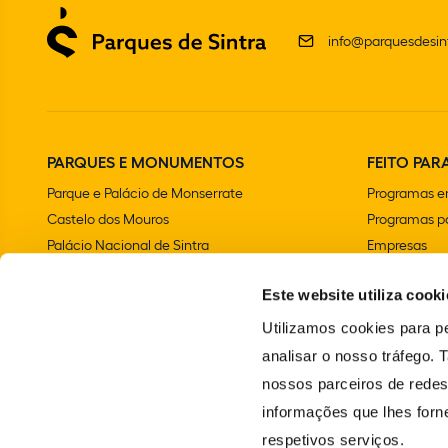
info@parquesdesint
PARQUES E MONUMENTOS
FEITO PARA
Parque e Palácio de Monserrate
Programas e
Castelo dos Mouros
Programas pa
Palácio Nacional de Sintra
Empresas
Parque e Palácio Nacional da Pena
Aniversários 
Este website utiliza cooki
Convento dos Capuchos
Chalet e Jardim da Condessa d'Edla
Utilizamos cookies para pe
Farol do Cabo da Roca
analisar o nosso tráfego.
Palácio Nacional e Jardins de Queluz
nossos parceiros de redes
Vila Sassetti
informações que lhes forne
Escola Portuguesa de Arte Equestre
respetivos serviços.