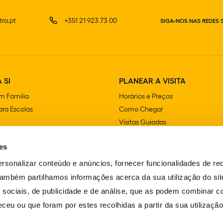
ra.pt
+351 21 923 73 00
SIGA-NOS NAS REDES 
 SI
PLANEAR A VISITA
m Familia
Horários e Preços
ra Escolas
Como Chegar
Visitas Guiadas
e Festas
Lojas
es
Cafetarias e Restaurantes
Acessibilidade
rsonalizar conteúdo e anúncios, fornecer funcionalidades de re
FAQS
 Também partilhamos informações acerca da sua utilização do si
Contactos
 sociais, de publicidade e de análise, que as podem combinar c
ceu ou que foram por estes recolhidas a partir da sua utilizaçã