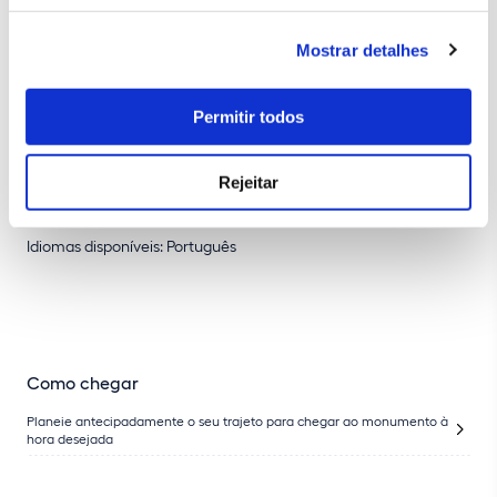
Participante
10,89 €
Mostrar detalhes
Informação adicional
Permitir todos
Esta atividade insere-se no projeto
Dias Abertos Artes & Ofícios
,
no âmbito das Jornadas Europeias das Artes & Ofícios,
Rejeitar
promovidas pelo Institut National des Metiers d’Art.
Idiomas disponíveis: Português
Como chegar
Planeie antecipadamente o seu trajeto para chegar ao monumento à
hora desejada