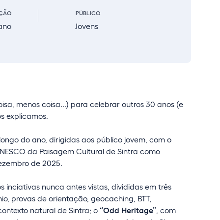
ÇÃO
PÚBLICO
ano
Jovens
oisa, menos coisa...) para celebrar outros 30 anos (e
ós explicamos.
longo do ano, dirigidas aos público jovem, com o
a UNESCO da Paisagem Cultural de Sintra como
dezembro de 2025.
nciativas nunca antes vistas, divididas em três
io, provas de orientação, geocaching, BTT,
ontexto natural de Sintra; o
“Odd Heritage”
, com