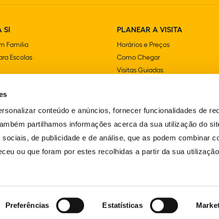
 SI
PLANEAR A VISITA
m Familia
Horários e Preços
ra Escolas
Como Chegar
Visitas Guiadas
e Festas
Lojas
es
Cafetarias e Restaurantes
Acessibilidade
rsonalizar conteúdo e anúncios, fornecer funcionalidades de re
FAQS
 Também partilhamos informações acerca da sua utilização do si
Contactos
 sociais, de publicidade e de análise, que as podem combinar c
ceu ou que foram por estes recolhidas a partir da sua utilizaçã
Preferências
Estatísticas
Marke
LIVRO DE RECLAMAÇÕES
ERVADOS.