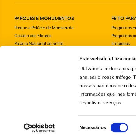
PARQUES E MONUMENTOS
FEITO PARA
Parque e Palácio de Monserrate
Programas e
Castelo dos Mouros
Programas pa
Palácio Nacional de Sintra
Empresas
Parque e Palácio Nacional da Pena
Aniversários 
Este website utiliza cooki
Convento dos Capuchos
Chalet e Jardim da Condessa d'Edla
Utilizamos cookies para pe
Farol do Cabo da Roca
analisar o nosso tráfego.
Palácio Nacional e Jardins de Queluz
nossos parceiros de redes
Vila Sassetti
informações que lhes forne
Escola Portuguesa de Arte Equestre
respetivos serviços.
Santuário da Peninha
Seleção
Necessários
© 2024 PARQUES DE SINTRA – MONTE DA LUA. TODOS OS DIREITOS RES
de