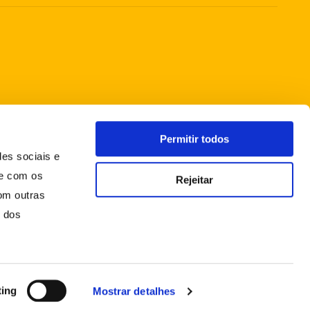
Permitir todos
des sociais e
te com os
Rejeitar
om outras
o dos
ting
Mostrar detalhes
FAQS
CONDIÇÕES GERAIS DE VENDA
POLÍTICA DE PRIVACIDADE