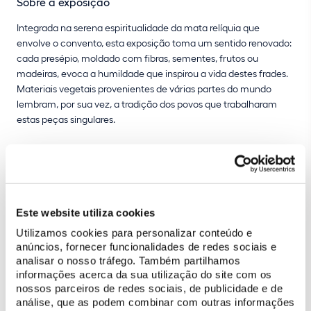
Sobre a exposição
Integrada na serena espiritualidade da mata relíquia que
envolve o convento, esta exposição toma um sentido renovado:
cada presépio, moldado com fibras, sementes, frutos ou
madeiras, evoca a humildade que inspirou a vida destes frades.
Materiais vegetais provenientes de várias partes do mundo
lembram, por sua vez, a tradição dos povos que trabalharam
estas peças singulares.
Em diálogo com o espírito do lugar, a exposição convida o
visitante a uma experiência contemplativa e estética. Mais do
que uma mostra etnobotânica, é uma celebração da
biodiversidade e, também, da espiritualidade que se associa ao
Este website utiliza cookies
nascimento de Cristo, como metáfora da vida que renasce de
Utilizamos cookies para personalizar conteúdo e
cada planta e em cada obra-de-arte criada pelos humanos. A
anúncios, fornecer funcionalidades de redes sociais e
visita ao convento torna-se, assim, uma viagem pelas paisagens
analisar o nosso tráfego. Também partilhamos
do mundo e pelas múltiplas formas de relação entre o sagrado, o
informações acerca da sua utilização do site com os
natural e a obra humana.
nossos parceiros de redes sociais, de publicidade e de
análise, que as podem combinar com outras informações