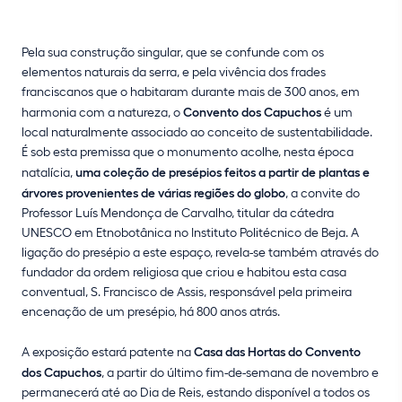
Pela sua construção singular, que se confunde com os
elementos naturais da serra, e pela vivência dos frades
franciscanos que o habitaram durante mais de 300 anos, em
harmonia com a natureza, o
Convento dos Capuchos
é um
local naturalmente associado ao conceito de sustentabilidade.
É sob esta premissa que o monumento acolhe, nesta época
natalícia,
uma coleção de presépios feitos a partir de plantas e
árvores provenientes de várias regiões do globo
, a convite do
Professor Luís Mendonça de Carvalho, titular da cátedra
UNESCO em Etnobotânica no Instituto Politécnico de Beja. A
ligação do presépio a este espaço, revela-se também através do
fundador da ordem religiosa que criou e habitou esta casa
conventual, S. Francisco de Assis, responsável pela primeira
encenação de um presépio, há 800 anos atrás.
A exposição estará patente na
Casa das Hortas do Convento
dos Capuchos
, a partir do último fim-de-semana de novembro e
permanecerá até ao Dia de Reis, estando disponível a todos os