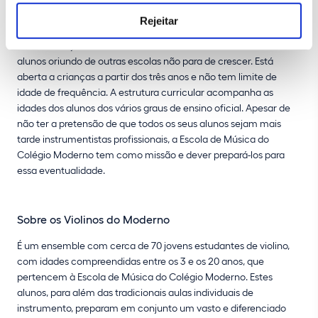
Conta atualmente com cerca de 300 alunos. Embora a maioria
Rejeitar
frequente também o Colégio Moderno, a Escola de Música é
uma instituição autónoma, aberta ao exterior, e o número de
alunos oriundo de outras escolas não para de crescer. Está
aberta a crianças a partir dos três anos e não tem limite de
idade de frequência. A estrutura curricular acompanha as
idades dos alunos dos vários graus de ensino oficial. Apesar de
não ter a pretensão de que todos os seus alunos sejam mais
tarde instrumentistas profissionais, a Escola de Música do
Colégio Moderno tem como missão e dever prepará-los para
essa eventualidade.
Sobre os Violinos do Moderno
É um ensemble com cerca de 70 jovens estudantes de violino,
com idades compreendidas entre os 3 e os 20 anos, que
pertencem à Escola de Música do Colégio Moderno. Estes
alunos, para além das tradicionais aulas individuais de
instrumento, preparam em conjunto um vasto e diferenciado