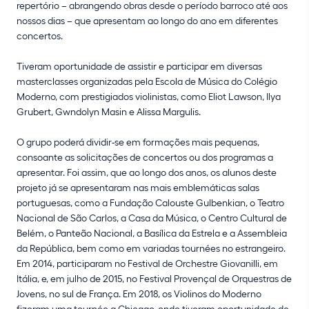
repertório – abrangendo obras desde o período barroco até aos
nossos dias – que apresentam ao longo do ano em diferentes
concertos.
Tiveram oportunidade de assistir e participar em diversas
masterclasses organizadas pela Escola de Música do Colégio
Moderno, com prestigiados violinistas, como Eliot Lawson, Ilya
Grubert, Gwndolyn Masin e Alissa Margulis.
O grupo poderá dividir-se em formações mais pequenas,
consoante as solicitações de concertos ou dos programas a
apresentar. Foi assim, que ao longo dos anos, os alunos deste
projeto já se apresentaram nas mais emblemáticas salas
portuguesas, como a Fundação Calouste Gulbenkian, o Teatro
Nacional de São Carlos, a Casa da Música, o Centro Cultural de
Belém, o Panteão Nacional, a Basílica da Estrela e a Assembleia
da República, bem como em variadas tournées no estrangeiro.
Em 2014, participaram no Festival de Orchestre Giovanilli, em
Itália, e, em julho de 2015, no Festival Provençal de Orquestras de
Jovens, no sul de França. Em 2018, os Violinos do Moderno
fizeram uma tournée a Chicago, onde tiveram oportunidade de