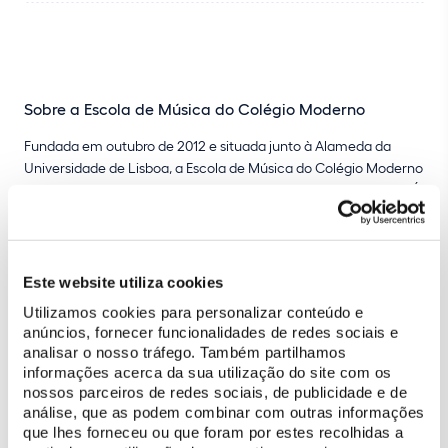
Sobre a Escola de Música do Colégio Moderno
Fundada em outubro de 2012 e situada junto à Alameda da
Universidade de Lisboa, a Escola de Música do Colégio Moderno
deu corpo a um sonho antigo da direção do Colégio Moderno. É
dirigida pela Prof.ª Inês Saraiva e conta com um leque de
professores de reconhecida competência. Os instrumentos
lecionados são o violino, a viola d’arco, o violoncelo, o clarinete, a
flauta transversal e o piano, tendo este último como
Este website utiliza cookies
coordenadora a pedagoga e pianista Jill Lawson.
Utilizamos cookies para personalizar conteúdo e
anúncios, fornecer funcionalidades de redes sociais e
Nos seus anos de existência, a Escola de Música do Colégio
analisar o nosso tráfego. Também partilhamos
Moderno tornou-se já uma importante referência, tendo trazido
informações acerca da sua utilização do site com os
a Portugal alguns solistas de renome internacional, como os
nossos parceiros de redes sociais, de publicidade e de
pianistas Iddo Bar-Shai, Lev Vinocur, Tomohiro Hatta e Mariana
análise, que as podem combinar com outras informações
Gurkova, a violetista Natalia Tchitch, os violinistas Ilya Grubert,
que lhes forneceu ou que foram por estes recolhidas a