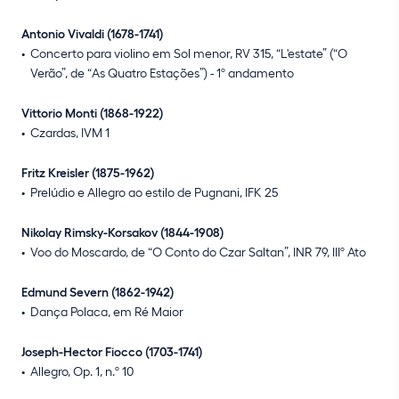
Antonio Vivaldi (1678-1741)
Concerto para violino em Sol menor, RV 315, “L'estate” (“O
Verão”, de “As Quatro Estações”) - 1º andamento
Vittorio Monti (1868-1922)
Czardas, IVM 1
Fritz Kreisler (1875-1962)
Prelúdio e Allegro ao estilo de Pugnani, IFK 25
Nikolay Rimsky-Korsakov (1844-1908)
Voo do Moscardo, de “O Conto do Czar Saltan”, INR 79, IIIº Ato
Edmund Severn (1862-1942)
Dança Polaca, em Ré Maior
Joseph-Hector Fiocco (1703-1741)
Allegro, Op. 1, n.º 10