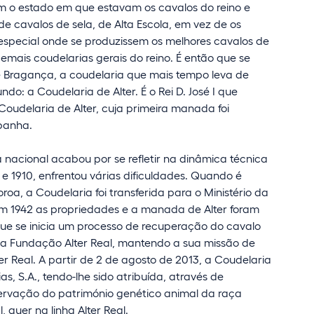
m o estado em que estavam os cavalos do reino e
e cavalos de sela, de Alta Escola, em vez de os
a especial onde se produzissem os melhores cavalos de
mais coudelarias gerais do reino. É então que se
e Bragança, a coudelaria que mais tempo leva de
o: a Coudelaria de Alter. É o Rei D. José I que
Coudelaria de Alter, cuja primeira manada foi
spanha.
a nacional acabou por se refletir na dinâmica técnica
 e 1910, enfrentou várias dificuldades. Quando é
a, a Coudelaria foi transferida para o Ministério da
em 1942 as propriedades e a manada de Alter foram
 que se inicia um processo de recuperação do cavalo
a na Fundação Alter Real, mantendo a sua missão de
er Real. A partir de 2 de agosto de 2013, a Coudelaria
s, S.A., tendo-lhe sido atribuída, através de
ervação do património genético animal da raça
 quer na linha Alter Real.