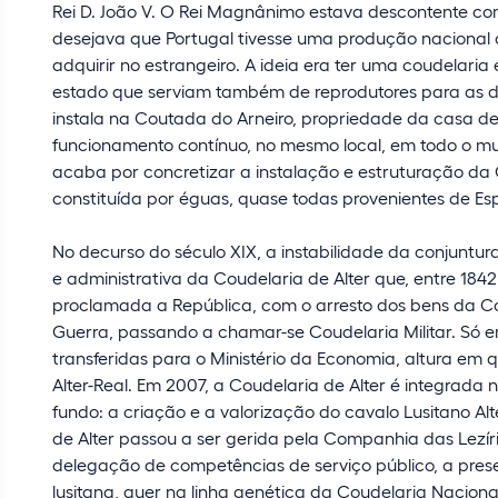
Rei D. João V. O Rei Magnânimo estava descontente co
desejava que Portugal tivesse uma produção nacional d
adquirir no estrangeiro. A ideia era ter uma coudelari
estado que serviam também de reprodutores para as de
instala na Coutada do Arneiro, propriedade da casa d
funcionamento contínuo, no mesmo local, em todo o mund
acaba por concretizar a instalação e estruturação da 
constituída por éguas, quase todas provenientes de E
No decurso do século XIX, a instabilidade da conjuntur
e administrativa da Coudelaria de Alter que, entre 1842
proclamada a República, com o arresto dos bens da Coro
Guerra, passando a chamar-se Coudelaria Militar. Só 
transferidas para o Ministério da Economia, altura em
Alter-Real. Em 2007, a Coudelaria de Alter é integrad
fundo: a criação e a valorização do cavalo Lusitano Alt
de Alter passou a ser gerida pela Companhia das Lezíria
delegação de competências de serviço público, a pres
lusitana, quer na linha genética da Coudelaria Nacional,