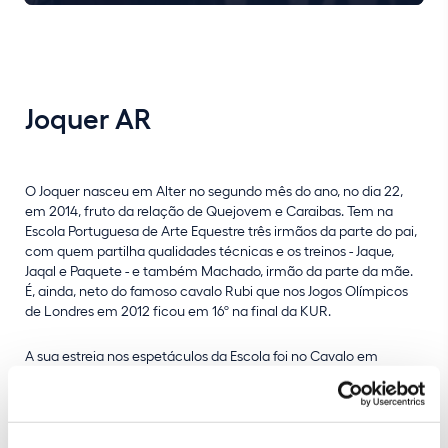
Joquer AR
O Joquer nasceu em Alter no segundo mês do ano, no dia 22,
em 2014, fruto da relação de Quejovem e Caraibas. Tem na
Escola Portuguesa de Arte Equestre três irmãos da parte do pai,
com quem partilha qualidades técnicas e os treinos - Jaque,
Jaqal e Paquete - e também Machado, irmão da parte da mãe.
É, ainda, neto do famoso cavalo Rubi que nos Jogos Olímpicos
de Londres em 2012 ficou em 16º na final da KUR.
A sua estreia nos espetáculos da Escola foi no Cavalo em
Liberdade e atualmente destaca-se no número da Picaria Real
a fazer as Levadas montado ou à mão.