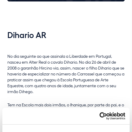
Dihario AR
No dia seguinte ao que assinala a Liberdade em Portugal,
nasceu em Alter Real o cavalo Dihario. No dia 26 de abril de
2008 o garanhão Hircino via, assim, nascer o filho Dihario que se
haveria de especializar no número do Carrossel que começou a
praticar assim que chegou à Escola Portuguesa de Arte
Equestre, com quatro anos de idade, juntamente com o seu
irmão Dihego.
Tem na Escola mais dois irmãos, o Ihanique, por parte do pai, e o
Xajeco por parte da mãe, Vibração. O seu cavaleiro diz
carinhosamente que Dihario é um “rapaz simpático”.