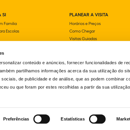
 SI
PLANEAR A VISITA
m Familia
Horários e Preços
ra Escolas
Como Chegar
Visitas Guiadas
e Festas
Lojas
es
Cafetarias e Restaurantes
Acessibilidade
rsonalizar conteúdo e anúncios, fornecer funcionalidades de re
FAQS
 Também partilhamos informações acerca da sua utilização do si
Contactos
 sociais, de publicidade e de análise, que as podem combinar c
ceu ou que foram por estes recolhidas a partir da sua utilizaçã
Preferências
Estatísticas
Marke
LIVRO DE RECLAMAÇÕES
ERVADOS.