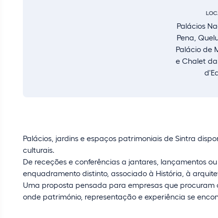
LOC
Palácios Na
Pena, Quelu
Palácio de 
e Chalet d
d'E
Palácios, jardins e espaços patrimoniais de Sintra dispo
culturais.
De receções e conferências a jantares, lançamentos o
enquadramento distinto, associado à História, à arquit
Uma proposta pensada para empresas que procuram c
onde património, representação e experiência se enco