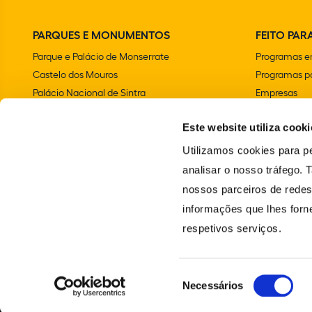
PARQUES E MONUMENTOS
FEITO PARA
Parque e Palácio de Monserrate
Programas e
Castelo dos Mouros
Programas pa
Palácio Nacional de Sintra
Empresas
Parque e Palácio Nacional da Pena
Aniversários 
Este website utiliza cooki
Convento dos Capuchos
Chalet e Jardim da Condessa d'Edla
Utilizamos cookies para pe
Farol do Cabo da Roca
analisar o nosso tráfego.
Palácio Nacional e Jardins de Queluz
nossos parceiros de redes
Vila Sassetti
informações que lhes forne
Escola Portuguesa de Arte Equestre
respetivos serviços.
Santuário da Peninha
Seleção
Necessários
© 2024 PARQUES DE SINTRA – MONTE DA LUA. TODOS OS DIREITOS RES
de