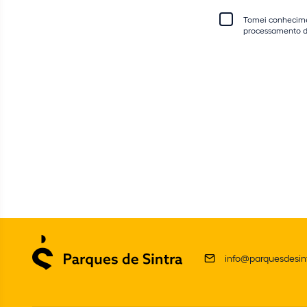
Tomei conhecim
processamento d
info@parquesdesint