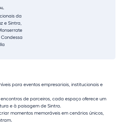
AL
cionais da
z e Sintra,
Monserrate
a Condessa
dla
níveis para eventos empresariais, institucionais e
u encontros de parceiros, cada espaço oferece um
etura e à paisagem de Sintra.
riar momentos memoráveis em cenários únicos,
ntram.