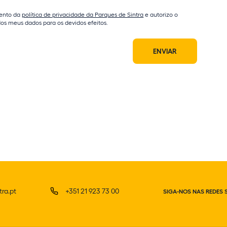
ento da
política de privacidade da Parques de Sintra
e autorizo o
os meus dados para os devidos efeitos.
ENVIAR
ra.pt
+351 21 923 73 00
SIGA-NOS NAS REDES 