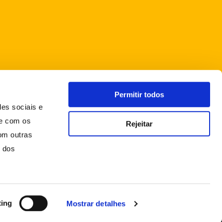
Permitir todos
des sociais e
te com os
Rejeitar
om outras
o dos
ting
Mostrar detalhes
FAQS
CONDIÇÕES GERAIS DE VENDA
POLÍTICA DE PRIVACIDADE