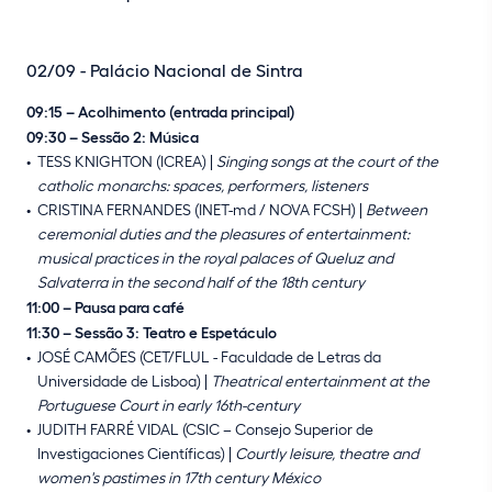
02/09 - Palácio Nacional de Sintra
09:15 – Acolhimento (entrada principal)
09:30 – Sessão 2: Música
TESS KNIGHTON (ICREA) |
Singing songs at the court of the
catholic monarchs: spaces, performers, listeners
CRISTINA FERNANDES (INET-md / NOVA FCSH) |
Between
ceremonial duties and the pleasures of entertainment:
musical practices in the royal palaces of Queluz and
Salvaterra in the second half of the 18th century
11:00 – Pausa para café
11:30 – Sessão 3: Teatro e Espetáculo
JOSÉ CAMÕES (CET/FLUL - Faculdade de Letras da
Universidade de Lisboa) |
Theatrical entertainment at the
Portuguese Court in early 16th-century
JUDITH FARRÉ VIDAL (CSIC – Consejo Superior de
Investigaciones Científicas) |
Courtly leisure, theatre and
women's pastimes in 17th century México