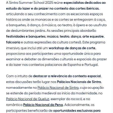
A Sintra Summer School 2025 reúne
especialistas dedicados ao
estudo do lazer e do prazer no contexto das cortes ibéricas
,
articulando o seu conhecimento com os excecionais espaços
históricos onde os monarcas e as cortes se entregavam à caça,
a banquetes, à dança, à música, ao teatro, à ópera e ao usufruto
de deslumbrantes jardins. As sessões principais abordarão
festividades e banquetes
,
música
,
teatro
,
dança
,
arte equestre
,
falcoaria
e outras expressões da cultura cortesã. Este programa
imersivo, que inclui até um
workshop de danças de corte
,
proporciona aos participantes uma oportunidade única para
examinar e debater as dimensões culturais e espaciais do prazer
e do lazer nos contextos palacianos de Espanha e Portugal.
Com o intuito de
destacar a relevância do contexto espacial
,
estas discussões terão lugar nos
Palácios Nacionais de Sintra
,
nomeadamente no
Palácio Nacional de Sintra
, cuja ocupação
se estende do período medieval ao início da modernidade, no
Palácio Nacional de Queluz
, exemplar do rococó, e no
romântico
Palácio Nacional da Pena
. Adicionalmente, os
participantes beneficiarão de
oportunidades exclusivas para