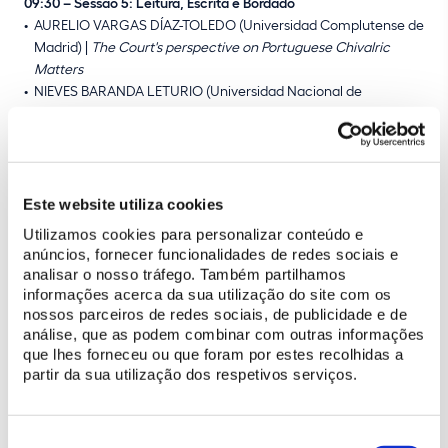
09:30 – Sessão 5: Leitura, Escrita e Bordado
AURELIO VARGAS DÍAZ-TOLEDO (Universidad Complutense de
Madrid) |
The Court's perspective on Portuguese Chivalric
Matters
NIEVES BARANDA LETURIO (Universidad Nacional de
Educación a Distancia) |
Lady’s writing at Court: form follows
function
ANA MARÍA ÁGREDA PINO (Universidad de Zaragoza) | “
Toda
nobleza de oro y seda".
El bordado femenino en los espacios
cortesanos de la Edad Moderna | "All the nobility of gold and
Este website utiliza cookies
silk": Female embroidery in courtly spaces of the Early Modern
Utilizamos cookies para personalizar conteúdo e
period
(in Spanish, with written translation in English)
anúncios, fornecer funcionalidades de redes sociais e
11:30 – Pausa para café
analisar o nosso tráfego. Também partilhamos
12:00 – Sessão 6: Jardins
informações acerca da sua utilização do site com os
VIRGINIA ALBARRÁN MARTÍN (Patrimonio Nacional) |
The role
nossos parceiros de redes sociais, de publicidade e de
análise, que as podem combinar com outras informações
of Nature in the life of Philip V: the royal site of La Granja de
que lhes forneceu ou que foram por estes recolhidas a
San Ildefonso and the drawings made by the king.
partir da sua utilização dos respetivos serviços.
SÓNIA TALHÉ AZAMBUJA (CEABN-InBIO/ISA/ULisboa;
FCT/UAlg) |
Royal Leisure: Entertainment and Sociability in the
Gardens of Quinta de Queluz (18th–19th Centuries)
Seleção
13:30 – Almoço (não incluído)