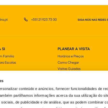
ra.pt
+351 21 923 73 00
SIGA-NOS NAS REDES 
 SI
PLANEAR A VISITA
m Familia
Horários e Preços
ra Escolas
Como Chegar
Visitas Guiadas
e Festas
Lojas
es
Cafetarias e Restaurantes
Acessibilidade
rsonalizar conteúdo e anúncios, fornecer funcionalidades de re
FAQS
 Também partilhamos informações acerca da sua utilização do si
Contactos
 sociais, de publicidade e de análise, que as podem combinar c