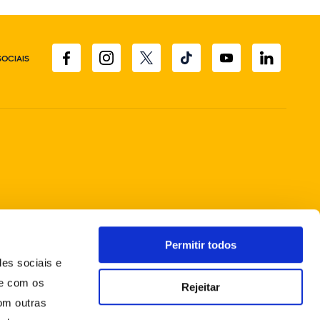
SOCIAIS
Permitir todos
des sociais e
te com os
Rejeitar
om outras