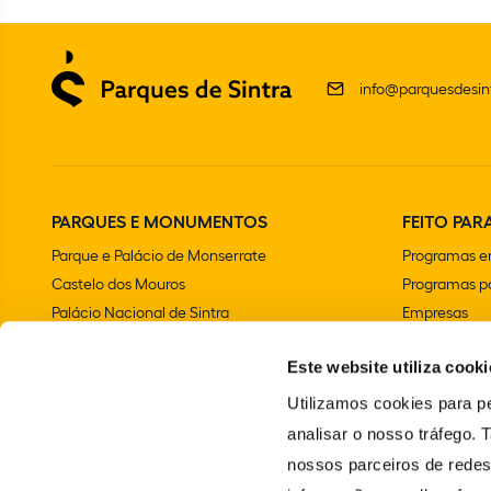
info@parquesdesint
PARQUES E MONUMENTOS
FEITO PARA
Parque e Palácio de Monserrate
Programas e
Castelo dos Mouros
Programas pa
Palácio Nacional de Sintra
Empresas
Parque e Palácio Nacional da Pena
Aniversários 
Este website utiliza cooki
Convento dos Capuchos
Chalet e Jardim da Condessa d'Edla
Utilizamos cookies para pe
Farol do Cabo da Roca
analisar o nosso tráfego.
Palácio Nacional e Jardins de Queluz
nossos parceiros de redes
Vila Sassetti