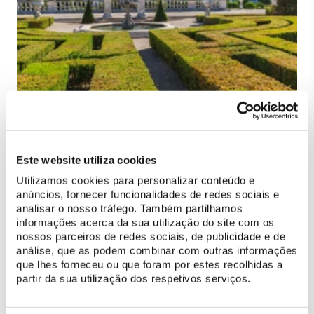
No âmbito da instalação do
Núcleo de Arte Sacra
no
Palácio
Nacional de Queluz
, terão início, no dia
15 de julho
, as obras
necessárias à sua instalação.
Este website utiliza cookies
Utilizamos cookies para personalizar conteúdo e
Como preparação para esta intervenção, será necessário
anúncios, fornecer funcionalidades de redes sociais e
proceder à movimentação de parte do acervo museológico, o
analisar o nosso tráfego. Também partilhamos
que implica as seguintes alterações temporárias no percurso de
informações acerca da sua utilização do site com os
visita:
nossos parceiros de redes sociais, de publicidade e de
análise, que as podem combinar com outras informações
O núcleo expositivo central da
Sala do Lanternim
será
que lhes forneceu ou que foram por estes recolhidas a
partir da sua utilização dos respetivos serviços.
desmontado e reinstalado na
Sala dos Particulares
.
A
Sala do Berço
estará temporariamente encerrada ao
público.