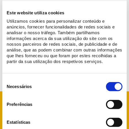
Este website utiliza cookies
Utilizamos cookies para personalizar conteúdo e
anúncios, fornecer funcionalidades de redes sociais e
analisar o nosso tráfego. Também partilhamos
informações acerca da sua utilização do site com os
No dia
31 de outubro
, as cafetarias e restaurante dos
nossos parceiros de redes sociais, de publicidade e de
monumentos encerrarão mais cedo do que o habitual, às 16h00.
análise, que as podem combinar com outras informações
que lhes forneceu ou que foram por estes recolhidas a
Lamentamos o incómodo e agradecemos a compreensão.
partir da sua utilização dos respetivos serviços.
Seleção
de
Necessários
consentimento
Preferências
info@parquesdesintra.pt
Estatísticas