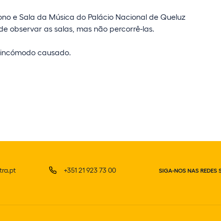
Trono e Sala da Música do Palácio Nacional de Queluz
de observar as salas, mas não percorrê-las.
 incómodo causado.
ra.pt
+351 21 923 73 00
SIGA-NOS NAS REDES 