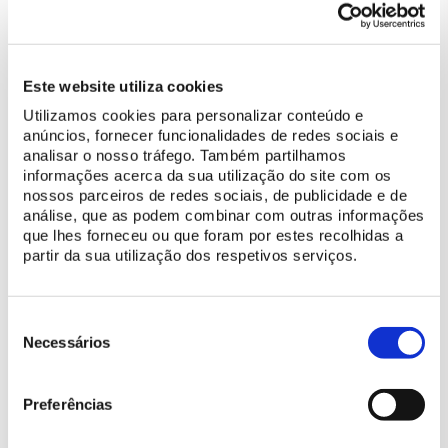
ACHETER BILLET
Este website utiliza cookies
Utilizamos cookies para personalizar conteúdo e
Profitez au maximum de votre visite
anúncios, fornecer funcionalidades de redes sociais e
Planifiez votre visite
analisar o nosso tráfego. Também partilhamos
informações acerca da sua utilização do site com os
Spécialement pour vous
nossos parceiros de redes sociais, de publicidade e de
análise, que as podem combinar com outras informações
que lhes forneceu ou que foram por estes recolhidas a
Plus d'information
partir da sua utilização dos respetivos serviços.
Histoire du Palais National de Sintra
Découvrez les ressources numériques disponibles
Seleção
de
Necessários
consentimento
Preferências
Endroits à découvrir