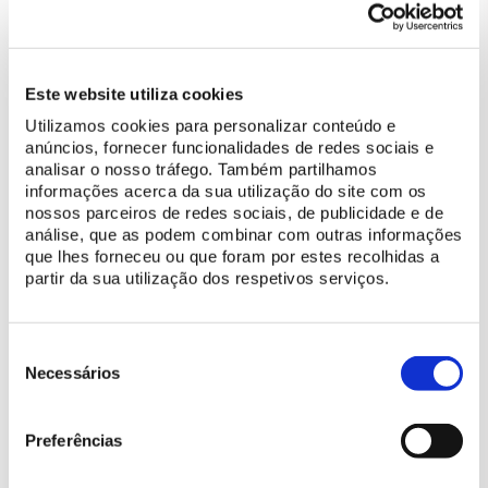
ACHETER BILLET
Este website utiliza cookies
Utilizamos cookies para personalizar conteúdo e
Profitez au maximum de votre visite
anúncios, fornecer funcionalidades de redes sociais e
Planifiez votre visite
analisar o nosso tráfego. Também partilhamos
informações acerca da sua utilização do site com os
Spécialement pour vous
nossos parceiros de redes sociais, de publicidade e de
análise, que as podem combinar com outras informações
que lhes forneceu ou que foram por estes recolhidas a
Plus d'information
partir da sua utilização dos respetivos serviços.
Histoire du Palais National de Sintra
Découvrez les ressources numériques disponibles
Seleção
de
Necessários
consentimento
Preferências
Endroits à découvrir