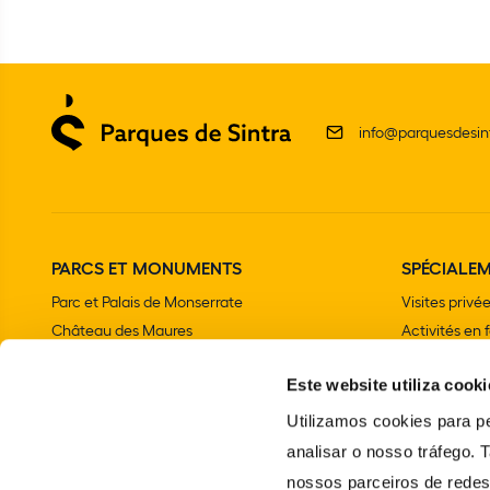
info@parquesdesint
PARCS ET MONUMENTS
SPÉCIALE
Parc et Palais de Monserrate
Visites privé
Château des Maures
Activités en 
Palais national de Sintra
Fêtes d'anniv
Este website utiliza cooki
Parc et Palais National de Pena
Programme sc
Chalet et Jardin de la comtesse d'Edla
Utilizamos cookies para pe
Couvent des Capucins
analisar o nosso tráfego.
Palais national et Jardins de Queluz
nossos parceiros de redes