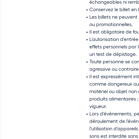
échangeables ni remb
Conservez le billet en 
Les billets ne peuvent 
ou promotionnelles.
Il est obligatoire de f
L'autorisation d'entré
effets personnels par 
un test de dépistage.
Toute personne se co
agressive ou contraire 
Il est expressément in
comme dangereux ou a
matériel ou objet non 
produits alimentaires ;
vigueur.
Lors d'événements, pe
déroulement de l'événe
l'utilisation d’apparei
sons est interdite sans