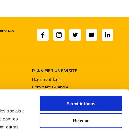
 RÉSEAUX
PLANIFIER UNE VISITE
Horaires et Tarifs
Comment s'y rendre
Visites contextualisées
Boutiques
Permitir todos
Cafétérias et restaurants
des sociais e
Accessibilité
te com os
Rejeitar
om outras