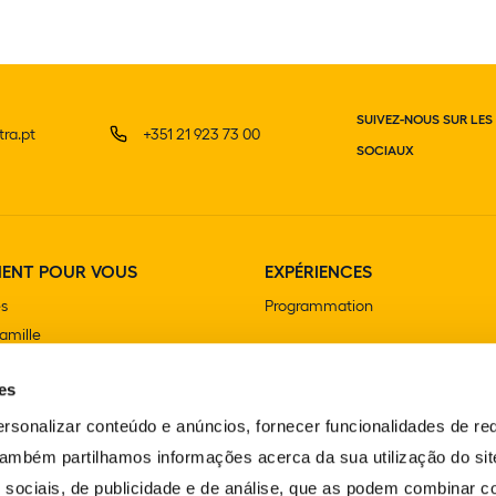
SUIVEZ-NOUS SUR LES
ra.pt
+351 21 923 73 00
SOCIAUX
MENT POUR VOUS
EXPÉRIENCES
es
Programmation
famille
ersaire
es
olaire et extrascolaire
rsonalizar conteúdo e anúncios, fornecer funcionalidades de re
 Também partilhamos informações acerca da sua utilização do si
 sociais, de publicidade e de análise, que as podem combinar c