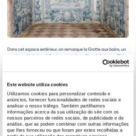
Dans cet espace extérieur, on remarque la Grotte aux bains, un
recoin protégé du soleil qui permet de profiter de la tranquillité
du patio. Les jets d'eau qui jaillissent de minuscules orifices
percés dans le mur lui confèrent une dimension ludique.
e
Construite à la fin du XV
siècle ou au début du siècle suivant, la
e
grotte a été redécorée au XVIII
siècle. Les stucs du plafond,
Este website utiliza cookies
attribués à l'atelier de Giovanni Grossi, représentent la création
Utilizamos cookies para personalizar conteúdo e
du monde (composition centrale), les quatre saisons (coins) et
anúncios, fornecer funcionalidades de redes sociais e
des thèmes mythologiques.
analisar o nosso tráfego. Também partilhamos
informações acerca da sua utilização do site com os
nossos parceiros de redes sociais, de publicidade e de
análise, que as podem combinar com outras informações
ACHETER BILLET
que lhes forneceu ou que foram por estes recolhidas a
partir da sua utilização dos respetivos serviços.