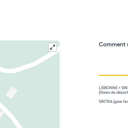
Comment s'
LISBONNE > SINTR
(Gares de départ
IC19 (depuis Lis
SINTRA (gare fe
IC30 (depuis Ma
EN9 (depuis Casc