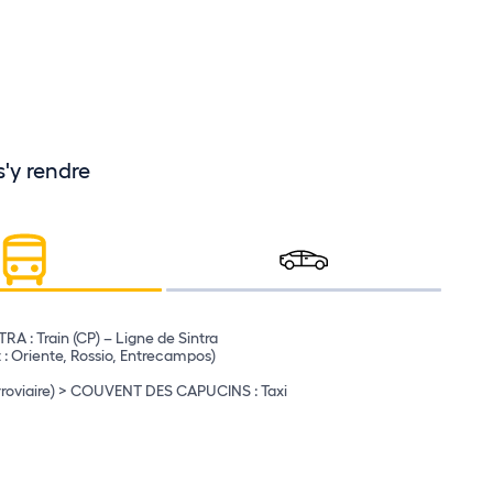
y rendre
A : Train (CP) – Ligne de Sintra
 : Oriente, Rossio, Entrecampos)
bonne) + EN247
rroviaire) > COUVENT DES CAPUCINS : Taxi
fra) + EN247
ais, par l'A5) + EN247