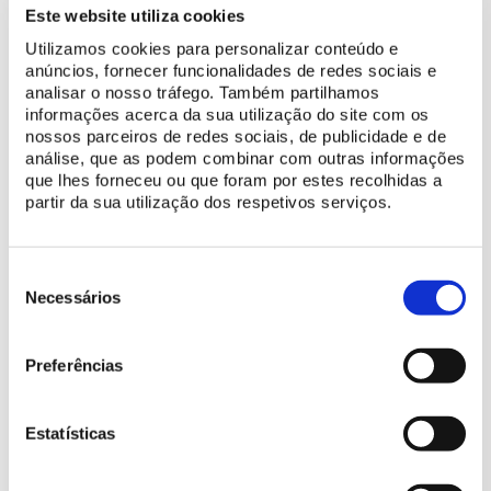
Este website utiliza cookies
Utilizamos cookies para personalizar conteúdo e
anúncios, fornecer funcionalidades de redes sociais e
analisar o nosso tráfego. Também partilhamos
informações acerca da sua utilização do site com os
nossos parceiros de redes sociais, de publicidade e de
análise, que as podem combinar com outras informações
que lhes forneceu ou que foram por estes recolhidas a
partir da sua utilização dos respetivos serviços.
Seleção
de
Necessários
consentimento
Preferências
Comment s'y rendre
Estatísticas