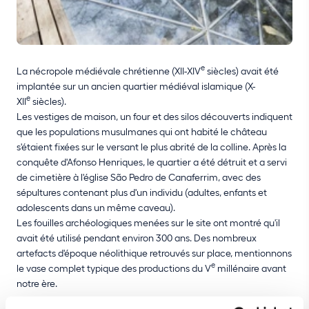
e
La nécropole médiévale chrétienne (XII-XIV
siècles) avait été
implantée sur un ancien quartier médiéval islamique (X-
e
XII
siècles).
Les vestiges de maison, un four et des silos découverts indiquent
que les populations musulmanes qui ont habité le château
s'étaient fixées sur le versant le plus abrité de la colline. Après la
conquête d'Afonso Henriques, le quartier a été détruit et a servi
de cimetière à l'église São Pedro de Canaferrim, avec des
sépultures contenant plus d'un individu (adultes, enfants et
adolescents dans un même caveau).
Les fouilles archéologiques menées sur le site ont montré qu'il
avait été utilisé pendant environ 300 ans. Des nombreux
artefacts d'époque néolithique retrouvés sur place, mentionnons
e
le vase complet typique des productions du V
millénaire avant
notre ère.