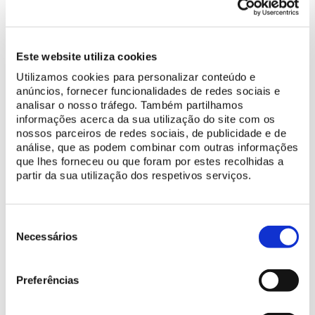
ACHETER BILLET
Este website utiliza cookies
Utilizamos cookies para personalizar conteúdo e
Profitez au maximum de votre visite
anúncios, fornecer funcionalidades de redes sociais e
analisar o nosso tráfego. Também partilhamos
Planifiez votre visite
informações acerca da sua utilização do site com os
nossos parceiros de redes sociais, de publicidade e de
Spécialement pour vous
análise, que as podem combinar com outras informações
que lhes forneceu ou que foram por estes recolhidas a
partir da sua utilização dos respetivos serviços.
Plus d'information
Histoire du Château des Maures
Seleção
Découvrez les ressources numériques disponibles
de
Necessários
consentimento
Preferências