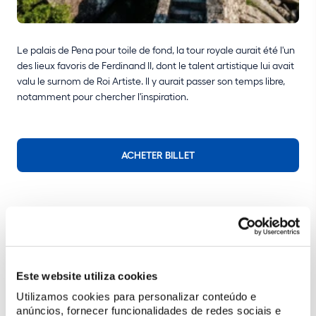
Le palais de Pena pour toile de fond, la tour royale aurait été l'un
des lieux favoris de Ferdinand II, dont le talent artistique lui avait
valu le surnom de Roi Artiste. Il y aurait passer son temps libre,
notamment pour chercher l'inspiration.
ACHETER BILLET
Profitez au maximum de votre visite
Planifiez votre visite
Spécialement pour vous
Este website utiliza cookies
Utilizamos cookies para personalizar conteúdo e
Plus d'information
anúncios, fornecer funcionalidades de redes sociais e