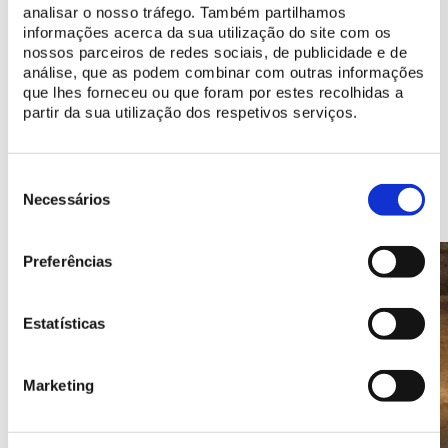
analisar o nosso tráfego. Também partilhamos
Histoire du Château des Maures
informações acerca da sua utilização do site com os
nossos parceiros de redes sociais, de publicidade e de
Découvrez les ressources numériques disponibles
análise, que as podem combinar com outras informações
que lhes forneceu ou que foram por estes recolhidas a
partir da sua utilização dos respetivos serviços.
Seleção
Endroits à découvrir
de
Necessários
consentimento
Preferências
Estatísticas
Marketing