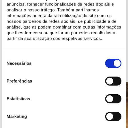
anúncios, fornecer funcionalidades de redes sociais e
Plus d'information
analisar o nosso tráfego. Também partilhamos
informações acerca da sua utilização do site com os
Histoire du Château des Maures
nossos parceiros de redes sociais, de publicidade e de
análise, que as podem combinar com outras informações
Découvrez les ressources numériques disponibles
que lhes forneceu ou que foram por estes recolhidas a
partir da sua utilização dos respetivos serviços.
Seleção
de
Necessários
Endroits à découvrir
consentimento
Preferências
Estatísticas
Marketing