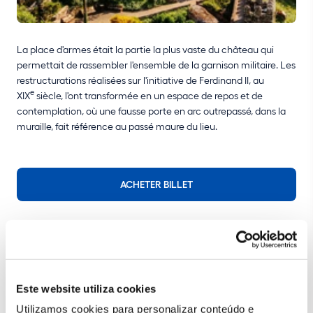
La place d'armes était la partie la plus vaste du château qui
permettait de rassembler l'ensemble de la garnison militaire. Les
restructurations réalisées sur l'initiative de Ferdinand II, au
e
XIX
siècle, l'ont transformée en un espace de repos et de
contemplation, où une fausse porte en arc outrepassé, dans la
muraille, fait référence au passé maure du lieu.
ACHETER BILLET
Profitez au maximum de votre visite
Planifiez votre visite
Spécialement pour vous
Este website utiliza cookies
Utilizamos cookies para personalizar conteúdo e