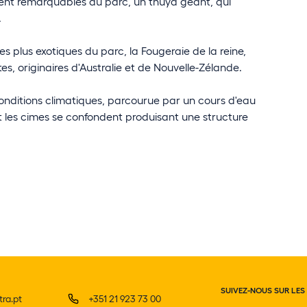
ment remarquables du parc, un thuya géant, qui
.
s les plus exotiques du parc, la Fougeraie de la reine,
es, originaires d'Australie et de Nouvelle-Zélande.
conditions climatiques, parcourue par un cours d'eau
 les cimes se confondent produisant une structure
SUIVEZ-NOUS SUR LES
ra.pt
+351 21 923 73 00