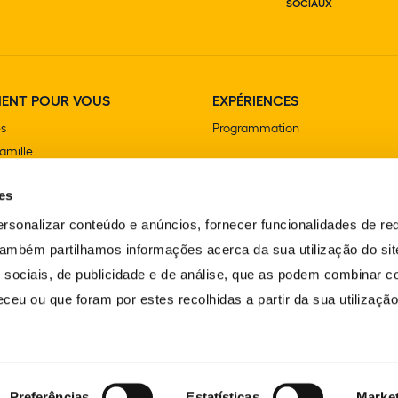
SOCIAUX
MENT POUR VOUS
EXPÉRIENCES
es
Programmation
famille
ersaire
es
olaire et extrascolaire
rsonalizar conteúdo e anúncios, fornecer funcionalidades de re
 Também partilhamos informações acerca da sua utilização do si
 sociais, de publicidade e de análise, que as podem combinar c
ceu ou que foram por estes recolhidas a partir da sua utilizaçã
Preferências
Estatísticas
Marke