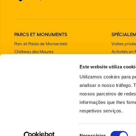
PARCS ET MONUMENTS
SPÉCIALE
Parc et Palais de Monserrate
Visites privé
Château des Maures
Activités en 
Palais national de Sintra
Fêtes d'anniv
Este website utiliza cooki
Parc et Palais National de Pena
Programme sc
Chalet et Jardin de la comtesse d'Edla
Utilizamos cookies para pe
Couvent des Capucins
analisar o nosso tráfego.
Palais national et Jardins de Queluz
nossos parceiros de redes
École portugaise d'Art équestre
informações que lhes forne
Phare de Cabo da Roca
respetivos serviços.
Sanctuaire de Peninha
Seleção
Necessários