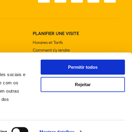
PLANIFIER UNE VISITE
Horaires et Tarifs
Comment s'y rendre
Visites contextualisées
Boutiques
Permitir todos
Cafétérias et restaurants
des sociais e
Accessibilité
te com os
Rejeitar
om outras
o dos
ting
Mostrar detalhes