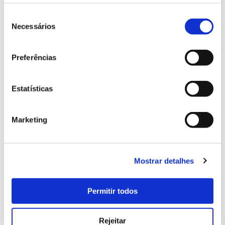
Seleção
de
Necessários
consentimento
Preferências
Palais national et Jardins de Queluz
Salle à manger
Estatísticas
Marketing
Mostrar detalhes
Permitir todos
Rejeitar