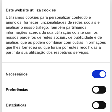
recréent la végétation tropicale de l'Amérique centrale. Cette
plantation de cactus et de succulentes a marqué la conclusion
Este website utiliza cookies
de ce processus de reconstitution et d'enrichissement de la
Utilizamos cookies para personalizar conteúdo e
collection d'espèces mexicaines.
anúncios, fornecer funcionalidades de redes sociais e
analisar o nosso tráfego. Também partilhamos
informações acerca da sua utilização do site com os
nossos parceiros de redes sociais, de publicidade e de
análise, que as podem combinar com outras informações
que lhes forneceu ou que foram por estes recolhidas a
partir da sua utilização dos respetivos serviços.
Seleção
de
Necessários
consentimento
Preferências
Estatísticas