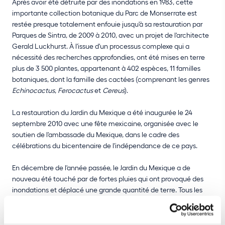
Après avoir été détruite par des inondations en 1983, cette
importante collection botanique du Parc de Monserrate est
restée presque totalement enfouie jusqu'à sa restauration par
Parques de Sintra, de 2009 à 2010, avec un projet de l'architecte
Gerald Luckhurst. À l'issue d'un processus complexe qui a
nécessité des recherches approfondies, ont été mises en terre
plus de 3 500 plantes, appartenant à 402 espèces, 11 familles
botaniques, dont la famille des cactées (comprenant les genres
Echinocactus
,
Ferocactus
et
Cereus
).
La restauration du Jardin du Mexique a été inaugurée le 24
septembre 2010 avec une fête mexicaine, organisée avec le
soutien de l'ambassade du Mexique, dans le cadre des
célébrations du bicentenaire de l'indépendance de ce pays.
En décembre de l'année passée, le Jardin du Mexique a de
nouveau été touché par de fortes pluies qui ont provoqué des
inondations et déplacé une grande quantité de terre. Tous les
parterres ont été partiellement enterrés. De nombreuses
espèces ont dû être replantées à l'hiver et au printemps
derniers, notamment des sauges, des tagètes et des
Zinnia
, qui