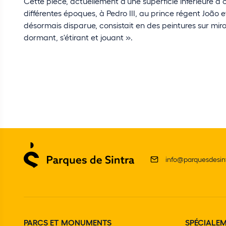
Cette pièce, actuellement d'une superficie inférieure à 
différentes époques, à Pedro III, au prince régent João 
désormais disparue, consistait en des peintures sur mir
dormant, s'étirant et jouant ».
info@parquesdesint
PARCS ET MONUMENTS
SPÉCIALE