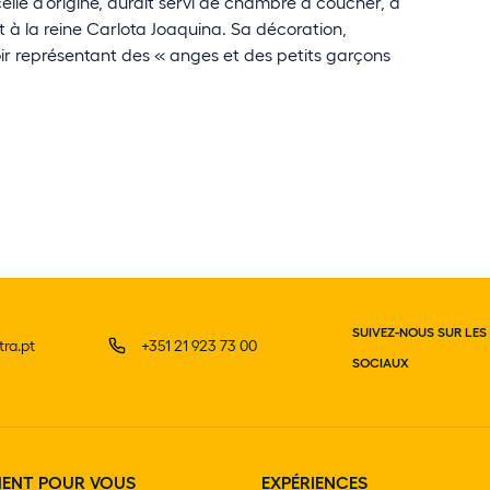
celle d'origine, aurait servi de chambre à coucher, à
et à la reine Carlota Joaquina. Sa décoration,
oir représentant des « anges et des petits garçons
SUIVEZ-NOUS SUR LES
ra.pt
+351 21 923 73 00
SOCIAUX
MENT POUR VOUS
EXPÉRIENCES