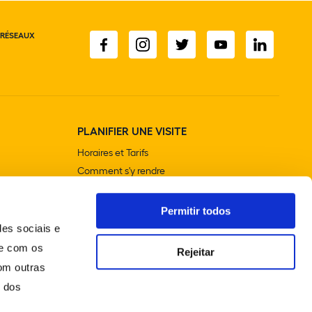
 RÉSEAUX
PLANIFIER UNE VISITE
Horaires et Tarifs
Comment s'y rendre
Visites contextualisées
Boutiques
Permitir todos
Cafétérias et restaurants
des sociais e
Accessibilité
te com os
Rejeitar
om outras
o dos