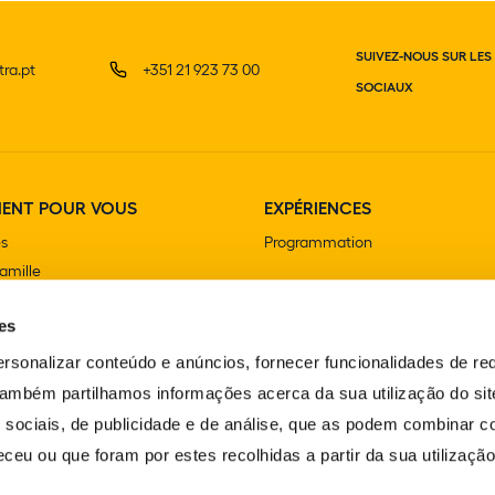
SUIVEZ-NOUS SUR LES
ra.pt
+351 21 923 73 00
SOCIAUX
MENT POUR VOUS
EXPÉRIENCES
es
Programmation
famille
ersaire
es
olaire et extrascolaire
rsonalizar conteúdo e anúncios, fornecer funcionalidades de re
 Também partilhamos informações acerca da sua utilização do si
 sociais, de publicidade e de análise, que as podem combinar c
ceu ou que foram por estes recolhidas a partir da sua utilizaçã