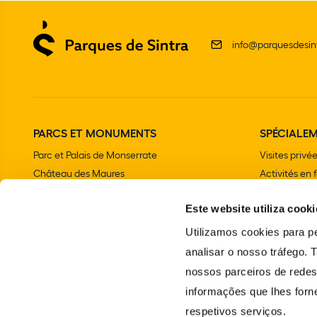
info@parquesdesint
PARCS ET MONUMENTS
SPÉCIALE
Parc et Palais de Monserrate
Visites privé
Château des Maures
Activités en 
Palais national de Sintra
Fêtes d'anniv
Este website utiliza cooki
Parc et Palais National de Pena
Programme sc
Chalet et Jardin de la comtesse d'Edla
Utilizamos cookies para pe
Couvent des Capucins
analisar o nosso tráfego.
Palais national et Jardins de Queluz
nossos parceiros de redes
École portugaise d'Art équestre
informações que lhes forne
Phare de Cabo da Roca
respetivos serviços.