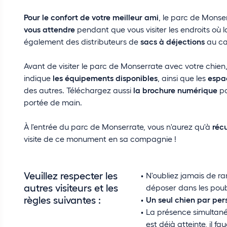
Pour le confort de votre meilleur ami
, le parc de Monse
vous attendre
pendant que vous visiter les endroits où la
également des distributeurs de
sacs à déjections
au ca
Avant de visiter le parc de Monserrate avec votre chien, 
indique
les équipements disponibles
, ainsi que les
espac
des autres. Téléchargez aussi
la brochure numérique
po
portée de main.
À l'entrée du parc de Monserrate, vous n'aurez qu'à
récu
visite de ce monument en sa compagnie !
Veuillez respecter les
N'oubliez jamais de r
autres visiteurs et les
déposer dans les poube
règles suivantes :
Un seul chien par pe
La présence simultan
est déjà atteinte, il f