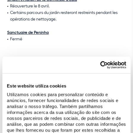
Réouverture le 8 avril.
Certains parcours du jardin resteront restreints pendant les
opérations de nettoyage.
Sanctuaire de Peninha
Fermé
Le
Palais National et Jardins de Queluz
, le
Palais National de Sintra
et les installations de l'
École Portugaise d'Art Équestre
, à Belém, restent
ouverts
comme d’habitude.
Este website utiliza cookies
Les informations seront mises à jour sur les canaux officiels de
Utilizamos cookies para personalizar conteúdo e
Parques de Sintra, avec une évaluation quotidienne des
anúncios, fornecer funcionalidades de redes sociais e
conditions de sécurité dans les parcs et monuments sous sa
analisar o nosso tráfego. Também partilhamos
gestion.
informações acerca da sua utilização do site com os
nossos parceiros de redes sociais, de publicidade e de
análise, que as podem combinar com outras informações
Si vous avez déjà acheté un billet pour visiter les monuments les
que lhes forneceu ou que foram por estes recolhidas a
jours où ils sont fermés, vous pouvez demander un