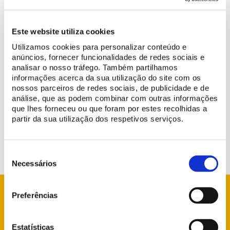
Este website utiliza cookies
Utilizamos cookies para personalizar conteúdo e
anúncios, fornecer funcionalidades de redes sociais e
analisar o nosso tráfego. Também partilhamos
Le
25 Juin 2026
, le
Salon de Musique
du
Palais National de
informações acerca da sua utilização do site com os
Queluz
sera
fermée.
nossos parceiros de redes sociais, de publicidade e de
análise, que as podem combinar com outras informações
Nous regrettons la gêne occasionnée et vous remercions de
que lhes forneceu ou que foram por estes recolhidas a
partir da sua utilização dos respetivos serviços.
votre compréhension.
Seleção
de
Necessários
consentimento
Preferências
Estatísticas
info@parquesdesintra.pt