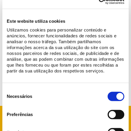
Este website utiliza cookies
Utilizamos cookies para personalizar conteúdo e
anúncios, fornecer funcionalidades de redes sociais e
analisar o nosso tráfego. Também partilhamos
En raison du montage d’échafaudages sur les façades du Palais
informações acerca da sua utilização do site com os
de Monserrate,
l’accès à la Tour Sud sera interdit et devra se faire
nossos parceiros de redes sociais, de publicidade e de
par l’Escalier de Marbre/La Pelouse
.
análise, que as podem combinar com outras informações
que lhes forneceu ou que foram por estes recolhidas a
Nous nous excusons pour la gêne occasionnée et vous
partir da sua utilização dos respetivos serviços.
remercions de votre compréhension.
Seleção
de
Necessários
consentimento
Preferências