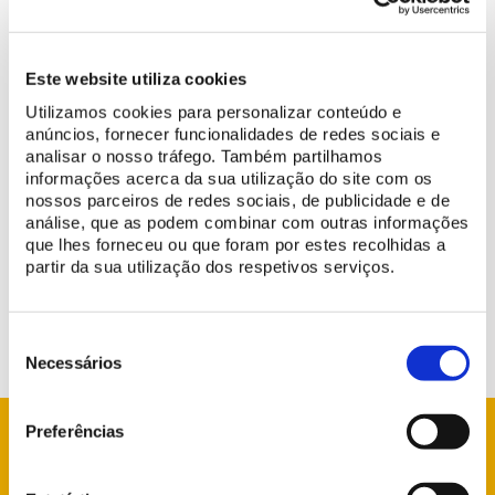
Este website utiliza cookies
Utilizamos cookies para personalizar conteúdo e
anúncios, fornecer funcionalidades de redes sociais e
analisar o nosso tráfego. Também partilhamos
Ce jour-là, les changements suivants seront en vigueur : la
informações acerca da sua utilização do site com os
dernière entrée au Palais aura lieu à 17h00 et le monument
nossos parceiros de redes sociais, de publicidade e de
fermera à 17h30.
análise, que as podem combinar com outras informações
que lhes forneceu ou que foram por estes recolhidas a
Nous regrettons la gêne occasionnée et vous remercions de
partir da sua utilização dos respetivos serviços.
votre compréhension.
Seleção
de
Necessários
consentimento
Preferências