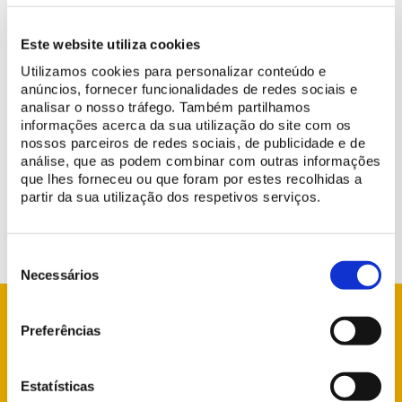
Este website utiliza cookies
Utilizamos cookies para personalizar conteúdo e
anúncios, fornecer funcionalidades de redes sociais e
analisar o nosso tráfego. Também partilhamos
informações acerca da sua utilização do site com os
Du 24 mars au 4 avril, l'Oratoire de la Chambre D. Quichotte sera
nossos parceiros de redes sociais, de publicidade e de
fermé pour des travaux de maintenance. Nous nous excusons
análise, que as podem combinar com outras informações
pour la gêne occasionnée et vous remercions pour votre
que lhes forneceu ou que foram por estes recolhidas a
compréhension.
partir da sua utilização dos respetivos serviços.
Seleção
de
Necessários
consentimento
Preferências
info@parquesdesintra.pt
Estatísticas