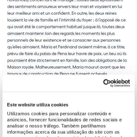
des sentiments amoureux envers leur mari et voyaient en lui
leur meilleur ami et un confident. En outre, les deux reines
louaient la vie de famille et l’intimité du foyer ; à l’opposé de ce
qui avait été le comportement habituel jusque-là, toutes deux
aimaient maintenir loin des regards les moments les plus
personnels de leur existence et se consacrer aux personnes
qu’elles aimaient. Maria et Ferdinand avaient même, à ce titre,
prévu de faire du palais de Pena leur havre de paix, un lieu où ils
pourraient être strictement en famille, loin des obligations de la
Maison royale. Malheureusement, Maria mourut avant que les
travaux de construction de
Pena
ne fussent achevés.
La relation entre les deux reines était si personnelle que leur
correspondance porte sur des sujets qui débordent les questions
politiques et les pratiques de gestion de leurs royaumes. Elles se
Este website utiliza cookies
livraient à des confidences mutuelles, discutaient de questions
Utilizamos cookies para personalizar conteúdo e
liées à la maternité, faisaient des projets communs....Elles
anúncios, fornecer funcionalidades de redes sociais e
menaient une conversation comme en ont deux vraies amies.
analisar o nosso tráfego. Também partilhamos
informações acerca da sua utilização do site com os
Leur estime mutuelle s’est également transmise aux