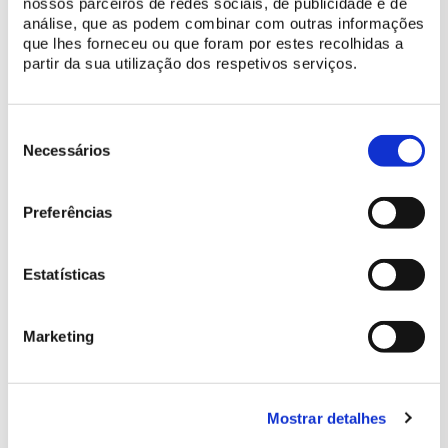
nossos parceiros de redes sociais, de publicidade e de
générations suivantes. Victoria, en bien des occasions, « gâta »
análise, que as podem combinar com outras informações
les enfants de Maria en leur offrant le dernier cri de la mode
que lhes forneceu ou que foram por estes recolhidas a
londonienne. De plus, elle reçut les enfants de Maria et
partir da sua utilização dos respetivos serviços.
Ferdinand (et notamment, le futur Pedro V de Portugal, que le
mari de Victoria tenait en grande considération) dans l’intimité
de son foyer londonien.
Seleção
de
Necessários
consentimento
Preferências
Estatísticas
Marketing
Mostrar detalhes