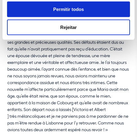
Permitir todos
À l’annonce de la mort de Maria II, alors que cette dernière
Rejeitar
n’avait que 34 ans, Victoria écrivit dans son journal le passage
suivant : « Pauvre chère Maria ! Elle avait ses défauts mais aussi
ses grandes et précieuses qualités. Ses défauts étaient dus au
fait qu’elle n’avait pratiquement pas reçu d’éducation. C’était
une épouse dévouée et pleine de tendresse, une mère
exemplaire et une véritable et affectueuse amie. Je l’ai toujours
beaucoup aimée, l’ayant connue dès l’enfance, et bien que nous
ne nous soyons jamais revues, nous avions maintenu une
correspondance assidue et nous étions très intimes. Cette
nouvelle m’affecte particulièrement parce que Maria avait mon
âge, qu’elle était reine, que son époux, comme le mien,
appartient à la maison de Cobourg et qu’elle avait de nombreux
enfants. Son départ nous a laissés [Victoria et Albert
] très mélancoliques et je ne parviens pas à me pardonner de ne
pas m’être rendue à Lisbonne pour l’y retrouver. Comme nous
avions toutes deux ardemment espéré nous revoir ! »