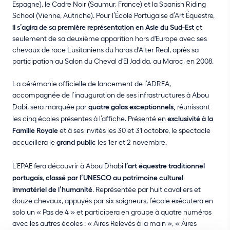
Espagne), le Cadre Noir (Saumur, France) et la Spanish Riding
School (Vienne, Autriche). Pour l’École Portugaise d’Art Équestre,
il s’agira de sa première représentation en Asie du Sud-Est
et
seulement de sa deuxième apparition hors d'Europe avec ses
chevaux de race Lusitaniens du haras d'Alter Real, après sa
participation au Salon du Cheval d'El Jadida, au Maroc, en 2008.
La cérémonie officielle de lancement de l’ADREA,
accompagnée de l’inauguration de ses infrastructures à Abou
Dabi, sera marquée par
quatre galas exceptionnels
,
réunissant
les cinq écoles présentes à l’affiche. Présenté en
exclusivité à la
Famille Royale
et à ses invités les 30 et 31 octobre, le spectacle
accueillera le
grand public
les 1er et 2 novembre.
L’EPAE fera découvrir à Abou Dhabi
l’art équestre traditionnel
portugais
,
classé par l’UNESCO au patrimoine culturel
immatériel de l’humanité
. Représentée par huit cavaliers et
douze chevaux, appuyés par six soigneurs, l’école exécutera en
solo un « Pas de 4 » et participera en groupe à quatre numéros
avec les autres écoles : « Aires Relevés à la main », « Aires