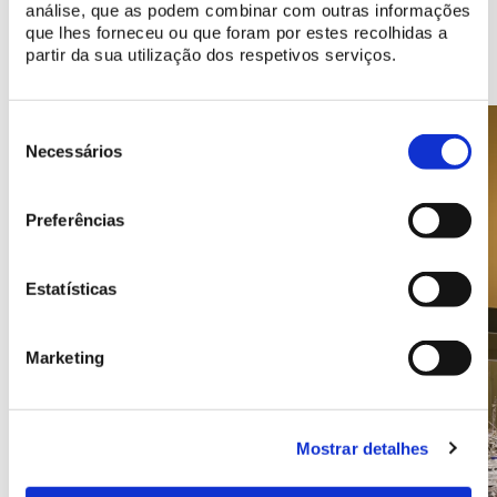
Espaços a descobrir no Palácio Novo
análise, que as podem combinar com outras informações
que lhes forneceu ou que foram por estes recolhidas a
partir da sua utilização dos respetivos serviços.
Seleção
de
Necessários
consentimento
Preferências
Estatísticas
Marketing
Mostrar detalhes